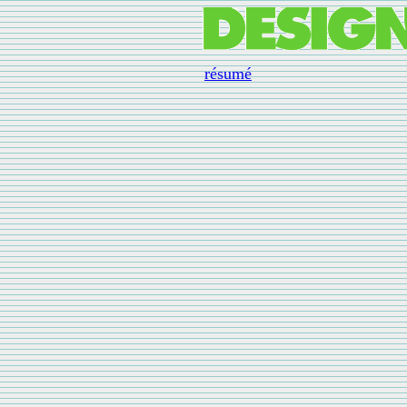
résum
é